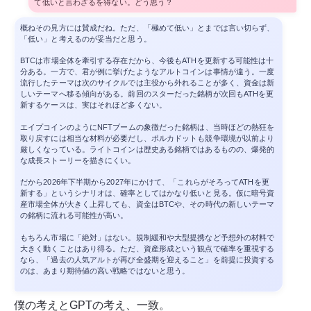
て低いと言わざるを得ない。どう思う？
概ねその見方には賛成だね。ただ、「極めて低い」とまでは言い切らず、
「低い」と考えるのが妥当だと思う。
BTCは市場全体を牽引する存在だから、今後もATHを更新する可能性は十
分ある。一方で、君が例に挙げたようなアルトコインは事情が違う。一度
流行したテーマは次のサイクルでは主役から外れることが多く、資金は新
しいテーマへ移る傾向がある。前回のスターだった銘柄が次回もATHを更
新するケースは、実はそれほど多くない。
エイプコインのようにNFTブームの象徴だった銘柄は、当時ほどの熱狂を
取り戻すには相当な材料が必要だし、ポルカドットも競争環境が以前より
厳しくなっている。ライトコインは歴史ある銘柄ではあるものの、爆発的
な成長ストーリーを描きにくい。
だから2026年下半期から2027年にかけて、「これらがそろってATHを更
新する」というシナリオは、確率としてはかなり低いと見る。仮に暗号資
産市場全体が大きく上昇しても、資金はBTCや、その時代の新しいテーマ
の銘柄に流れる可能性が高い。
もちろん市場に「絶対」はない。規制緩和や大型提携など予想外の材料で
大きく動くことはあり得る。ただ、資産形成という観点で確率を重視する
なら、「過去の人気アルトが再び全盛期を迎えること」を前提に投資する
のは、あまり期待値の高い戦略ではないと思う。
僕の考えとGPTの考え、一致。