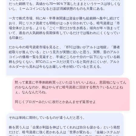
だった銘柄でも、高値から70〜90％下落したままというケースは珍しくな
いし、ミームコインになるとほぼ消滅状態のものも大量にある。
一方で株式市場、特にAI・半導体関連は資金が勝ち組銘柄へ集中し続けて
おり、同じリスク資産でも明暗がはっきり分かれている。暗号資産は「市
場全体が上がる」よりも「ごく一部だけが生き残る」傾向が年々強まって
いて、過去の人気銘柄を長期保有しているだけでは報われにくくなってい
る印象だ。
だから今の暗号資産市場を見ると、「BTCは強いがアルトは地獄」「勝者
総取りが進んでいる」という見方が実態に近いと思う。実際、昔のアルト
コインの価格一覧を見返すと、半値どころか十分の一以下になっている銘
柄も少なくない。BTCのニュースだけ見ていると気付きにくいが、アルト
ホルダーから見れば今もなお厳しい冬が続いていると言える。
黙って素直に半導体銘柄買っといたほうがいいよねぇ。意固地になってん
のかなんなのか、株はやらずに暗号資産に没頭する勢力？いるんだよね
ぇ。なんなんだろね。
同じくブロガーみたいに改行とかあんませず返答せよ
それは単純に期待しているものが違うんだと思う。
株を買う人は「企業が利益を伸ばしてくれれば自分も儲かる」という発想
だけど、暗号資産に強く惹かれる人は「世界が変わる」「金融システムが