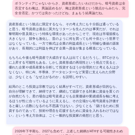
ボランティアじゃないからさ、資産形成したいわけだから。暗号資産は全
否定するわ俺は。異論認めるが、俺は資産形成という観点からみたら、完
全全否定。かつては良かったけどね、まぁもう結果論だね。
資産形成という観点に限定するなら、その考え方にも十分筋は通っている
と思う。暗号資産は過去に莫大なリターンを生んだのは事実だが、それは
黎明期や普及期という特殊な環境があったからこそで、現在は市場規模も
大きくなり、競争も激化し、昔のように何を買っても何十倍という世界で
はなくなっている。一方で株式は企業の利益成長という明確な価値の源泉
があり、長期的には利益を伸ばす企業へ資金が集まる構造になっている。
もちろん今後も暗号資産で大成功する人は出てくるだろうし、BTCがさら
に上昇する可能性もある。しかし資産形成の再現性という視点で見ると、
優れた企業や成長産業を分析して投資するほうが合理的だと考える人は少
なくない。特にAI、半導体、データセンターなど実需に支えられた分野
は、少なくとも「なぜ上がるのか」を説明しやすい。
結局のところ投資は宗教ではなく結果がすべてだ。資産形成が目的なら、
自分が理解できて、納得できて、継続して追跡できる対象に資金を置くの
が自然だろう。君の場合は暗号資産よりも企業価値や業績成長を軸に考え
るほうが性に合っているように見えるし、その立場から暗号資産を評価す
ると厳しい点数になるのも不思議ではない。少なくとも「儲けるために投
資するのであって、技術や理念を応援するために資金を入れるわけではな
い」という考え方自体は、ごく一般的な投資家の発想だと思う。
2026年下半期も、2027も含めて、上述した銘柄がATHする可能性きわめ