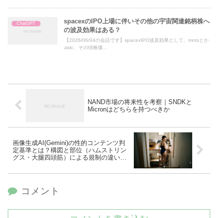
spacexのIPO上場に伴いその他の宇宙関連銘柄株へ
ChatGPT
の波及効果はある？
【2026/06/04の会話です】spacexIPO波及効果として、mntsとか
astc、その頃株価...
NAND市場の将来性を考察｜SNDKと
Micronはどちらを持つべきか
画像生成AI(Gemini)の性的コンテンツ判
定基準とは？構図と部位（ハムストリン
グス・大腿四頭筋）による規制の違いを
検証
コメント