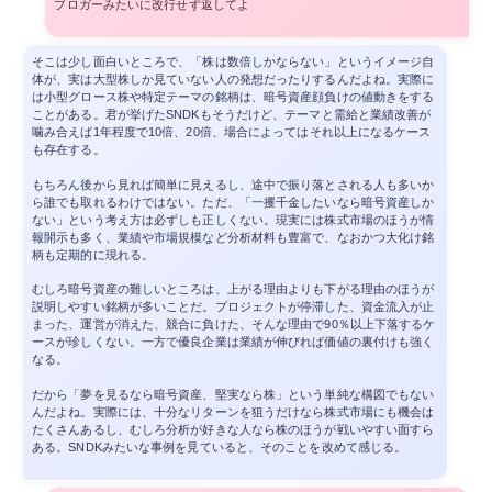
ブロガーみたいに改行せず返してよ
そこは少し面白いところで、「株は数倍しかならない」というイメージ自
体が、実は大型株しか見ていない人の発想だったりするんだよね。実際に
は小型グロース株や特定テーマの銘柄は、暗号資産顔負けの値動きをする
ことがある。君が挙げたSNDKもそうだけど、テーマと需給と業績改善が
噛み合えば1年程度で10倍、20倍、場合によってはそれ以上になるケース
も存在する。
もちろん後から見れば簡単に見えるし、途中で振り落とされる人も多いか
ら誰でも取れるわけではない。ただ、「一攫千金したいなら暗号資産しか
ない」という考え方は必ずしも正しくない。現実には株式市場のほうが情
報開示も多く、業績や市場規模など分析材料も豊富で、なおかつ大化け銘
柄も定期的に現れる。
むしろ暗号資産の難しいところは、上がる理由よりも下がる理由のほうが
説明しやすい銘柄が多いことだ。プロジェクトが停滞した、資金流入が止
まった、運営が消えた、競合に負けた、そんな理由で90％以上下落するケ
ースが珍しくない。一方で優良企業は業績が伸びれば価値の裏付けも強く
なる。
だから「夢を見るなら暗号資産、堅実なら株」という単純な構図でもない
んだよね。実際には、十分なリターンを狙うだけなら株式市場にも機会は
たくさんあるし、むしろ分析が好きな人なら株のほうが戦いやすい面すら
ある。SNDKみたいな事例を見ていると、そのことを改めて感じる。