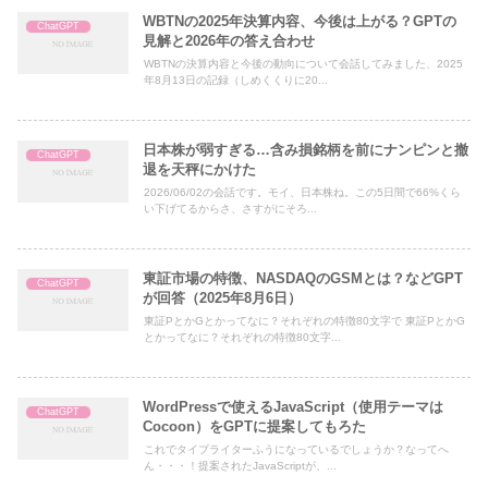
WBTNの2025年決算内容、今後は上がる？GPTの
ChatGPT
見解と2026年の答え合わせ
WBTNの決算内容と今後の動向について会話してみました、2025
年8月13日の記録（しめくくりに20...
日本株が弱すぎる…含み損銘柄を前にナンピンと撤
ChatGPT
退を天秤にかけた
2026/06/02の会話です。モイ、日本株ね。この5日間で66%くら
い下げてるからさ、さすがにそろ...
東証市場の特徴、NASDAQのGSMとは？などGPT
ChatGPT
が回答（2025年8月6日）
東証PとかGとかってなに？それぞれの特徴80文字で 東証PとかG
とかってなに？それぞれの特徴80文字...
WordPressで使えるJavaScript（使用テーマは
ChatGPT
Cocoon）をGPTに提案してもろた
これでタイプライターふうになっているでしょうか？なってへ
ん・・・！提案されたJavaScriptが、...