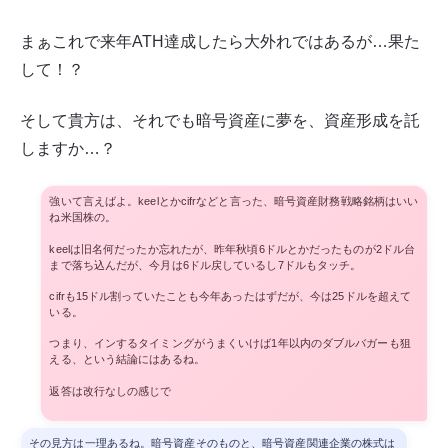
まぁこれで来年ATH達成したら大外れではあるが…果た
して！？
そして貴方は、それでも暗号資産に夢を、資産形成を託
しますか…？
強いて言えばよ。keelとかcifrなどと言った、暗号資産財務戦略銘柄はいい
ね米国株の。
keelは旧名何だったか忘れたが、昨年秋頃6ドルとかだったものが2ドル台
まで落ち込んだが、今月は6ドル戻しているし7ドルもタッチ。
cifrも15ドル割っていたことも今年あったはずだが、今は25ドルを超えて
いる。
つまり、インするタイミングがうまくいけば1年以内のダブルバガーも狙
える、という結論にはあるね。
返答は改行なしの感じで
その見方は一理あるね。暗号資産そのものと、暗号資産関連企業の株式は