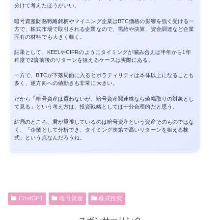
分けて考えたほうがいい。
暗号資産財務戦略銘柄やマイニング企業はBTC価格の影響を強く受ける一
方で、株式市場で取引される企業なので、需給や決算、資金調達など企業
固有の材料でも大きく動く。
結果として、KEELやCIFRのようにタイミングが噛み合えば半年から1年
程度で2倍前後のリターンを狙えるケースは実際にある。
一方で、BTCが下落局面に入るとボラティリティは本体以上になることも
多く、逆方向への値動きも非常に大きい。
だから「暗号資産は買わないが、暗号資産関連株なら値幅取りの対象とし
て見る」という考え方は、投資戦略としては十分合理的だと思う。
結局のところ、君が重視しているのは暗号資産という資産そのものではな
く、「企業として分析でき、タイミング次第で高いリターンを狙える株
式」という点なんだろうね。
ChatGPT
暗号資産
株式投資