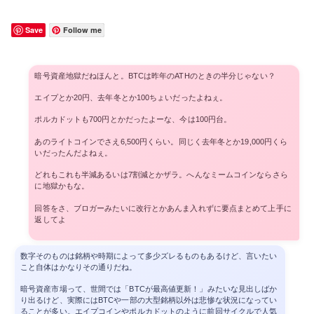
Save
Follow me
暗号資産地獄だねほんと。BTCは昨年のATHのときの半分じゃない？
エイプとか20円、去年冬とか100ちょいだったよねぇ。
ポルカドットも700円とかだったよーな、今は100円台。
あのライトコインでさえ6,500円くらい。同じく去年冬とか19,000円くら
いだったんだよねぇ。
どれもこれも半減あるいは7割減とかザラ。へんなミームコインならさら
に地獄かもな。
回答をさ、ブロガーみたいに改行とかあんま入れずに要点まとめて上手に
返してよ
数字そのものは銘柄や時期によって多少ズレるものもあるけど、言いたい
こと自体はかなりその通りだね。
暗号資産市場って、世間では「BTCが最高値更新！」みたいな見出しばか
り出るけど、実際にはBTCや一部の大型銘柄以外は悲惨な状況になってい
ることが多い。エイプコインやポルカドットのように前回サイクルで人気