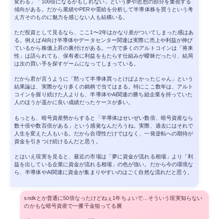
変わる」「100倍になるかもしれない」という夢や思想の部分を重視する
傾向がある。だから業績やPERや需給を分析して半導体株を買うという考
え方そのものに魅力を感じない人も結構いる。
ただ投資として見るなら、ここ1〜2年はかなり差がついてしまった感はあ
る。例えばAI向け半導体やデータセンター関連は実際に売上や利益が伸び
ているから株価上昇の裏付けがある。一方で多くのアルトコインは「将来
性」は語られても、保有者に利益をもたらす仕組みが曖昧だったり、結局
は次の買い手を探すゲームになってしまっている。
だから君が言うように「黙って半導体買っとけばよかったじゃん」という
結果論は、実際かなり多くの銘柄で当てはまる。特にここ数年は、アルト
コインを握り続けた人よりも、半導体やAI関連の勝ち組企業を持っていた
人のほうが遥かに良い成績だったケースが多い。
もっとも、暗号資産勢からすると「半導体はせいぜい数倍、暗号資産なら
数十倍や数百倍がある」という感覚なんだろうね。実際、過去にはそれで
人生を変えた人もいる。だから合理性だけではなく、一発逆転への期待が
資金を引きつけ続けるんだと思う。
とはいえ現実を見ると、最近の市場は「夢に資金が流れる相場」より「利
益を出している企業に資金が流れる相場」の色が強い。だから今の環境な
ら、半導体やAI関連に資金が集まりやすいのはごく自然な流れだと思う。
sndkとか普通に50倍なったけどねぇ1年ちょいで…そういう現実知らない
のかもな暗号資産で一攫千金狙ってる層