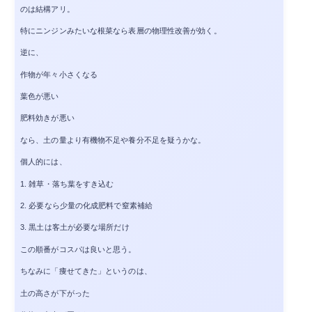
のは結構アリ。
特にニンジンみたいな根菜なら表層の物理性改善が効く。
逆に、
作物が年々小さくなる
葉色が悪い
肥料効きが悪い
なら、土の量より有機物不足や養分不足を疑うかな。
個人的には、
1. 雑草・落ち葉をすき込む
2. 必要なら少量の化成肥料で窒素補給
3. 黒土は客土が必要な場所だけ
この順番がコスパは良いと思う。
ちなみに「痩せてきた」というのは、
土の高さが下がった