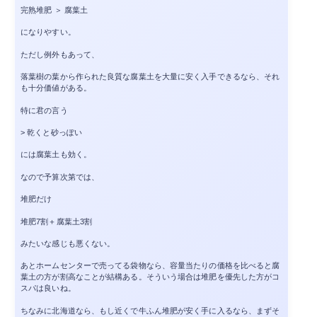
完熟堆肥 ＞ 腐葉土
になりやすい。
ただし例外もあって、
落葉樹の葉から作られた良質な腐葉土を大量に安く入手できるなら、それ
も十分価値がある。
特に君の言う
> 乾くと砂っぽい
には腐葉土も効く。
なので予算次第では、
堆肥だけ
堆肥7割＋腐葉土3割
みたいな感じも悪くない。
あとホームセンターで売ってる袋物なら、容量当たりの価格を比べると腐
葉土の方が割高なことが結構ある。そういう場合は堆肥を優先した方がコ
スパは良いね。
ちなみに北海道なら、もし近くで牛ふん堆肥が安く手に入るなら、まずそ