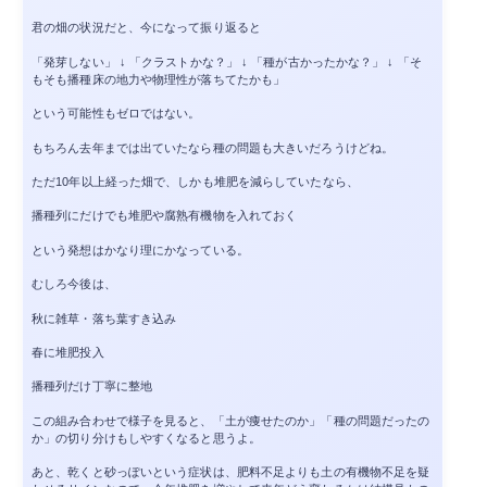
君の畑の状況だと、今になって振り返ると
「発芽しない」 ↓ 「クラストかな？」 ↓ 「種が古かったかな？」 ↓ 「そ
もそも播種床の地力や物理性が落ちてたかも」
という可能性もゼロではない。
もちろん去年までは出ていたなら種の問題も大きいだろうけどね。
ただ10年以上経った畑で、しかも堆肥を減らしていたなら、
播種列にだけでも堆肥や腐熟有機物を入れておく
という発想はかなり理にかなっている。
むしろ今後は、
秋に雑草・落ち葉すき込み
春に堆肥投入
播種列だけ丁寧に整地
この組み合わせで様子を見ると、「土が痩せたのか」「種の問題だったの
か」の切り分けもしやすくなると思うよ。
あと、乾くと砂っぽいという症状は、肥料不足よりも土の有機物不足を疑