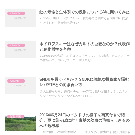
蚊の寿命と生体系での役割についてAIに聞いてみた
ChatGPT
2025年、8月13日(水) 2:05～、蚊の寿命に関する質問をGPTにぶ
つけました。蚊が何も吸えな...
ホドロフスキーはなぜカルトの巨匠なのか？代表作
ChatGPT
と創作哲学を考察
20260716の会話、ホドロフスキーについての雑談ホドロフスキー
の作品って、やっぱチリで一番人気な...
SNDUを買うべきか？ SNDKに強気な投資家が悩む
ChatGPT
レバETFとの向き合い方
楽天証券からも、要約snduとmuuの取り扱いが始まりました！メ
リットやデメリットなどについてgpt...
2016年6月24日のイタドリの様子を写真付きで紹
家庭菜園
介、更に葉っぱに付く毒蛾の幼虫の毛虫らしきもの
への危機感
『死に物狂いの農業体験記』、ド素人であり体力にもさほど自信も