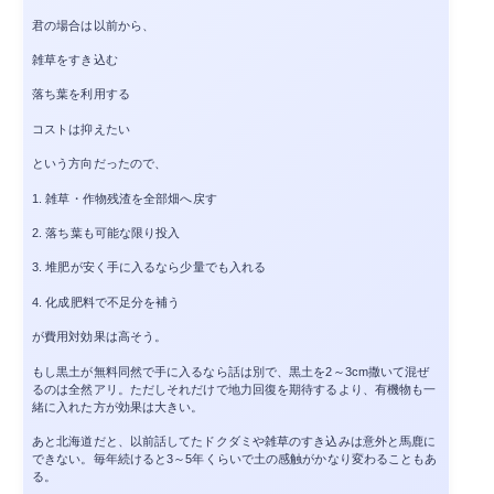
君の場合は以前から、
雑草をすき込む
落ち葉を利用する
コストは抑えたい
という方向だったので、
1. 雑草・作物残渣を全部畑へ戻す
2. 落ち葉も可能な限り投入
3. 堆肥が安く手に入るなら少量でも入れる
4. 化成肥料で不足分を補う
が費用対効果は高そう。
もし黒土が無料同然で手に入るなら話は別で、黒土を2～3cm撒いて混ぜ
るのは全然アリ。ただしそれだけで地力回復を期待するより、有機物も一
緒に入れた方が効果は大きい。
あと北海道だと、以前話してたドクダミや雑草のすき込みは意外と馬鹿に
できない。毎年続けると3～5年くらいで土の感触がかなり変わることもあ
る。