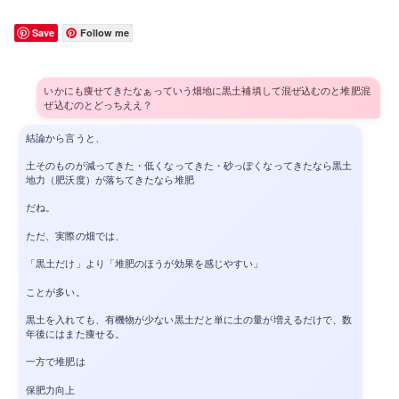
Save
Follow me
いかにも痩せてきたなぁっていう畑地に黒土補填して混ぜ込むのと堆肥混
ぜ込むのとどっちええ？
結論から言うと、
土そのものが減ってきた・低くなってきた・砂っぽくなってきたなら黒土
地力（肥沃度）が落ちてきたなら堆肥
だね。
ただ、実際の畑では、
「黒土だけ」より「堆肥のほうが効果を感じやすい」
ことが多い。
黒土を入れても、有機物が少ない黒土だと単に土の量が増えるだけで、数
年後にはまた痩せる。
一方で堆肥は
保肥力向上