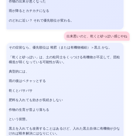
作物の出来が悪くなった
雨が降るとカチカチになる
のどれに近い？ それで優先順位が変わる。
出来悪いのと、乾くと砂っぽい感じやね
その症状なら、優先順位は 堆肥（または有機物補給）＞黒土 かな。
「乾くと砂っぽい」は、土の粒同士をくっつける有機物が不足して、団粒
構造が弱くなっている可能性が高い。
典型的には、
雨の後はベチャッとする
乾くとパサパサ
肥料を入れても効きが長続きしない
作物の生育が昔より落ちる
という状態。
黒土を入れても改善することはあるけど、入れた黒土自体に有機物が少な
ければ根本解決にはなりにくい。