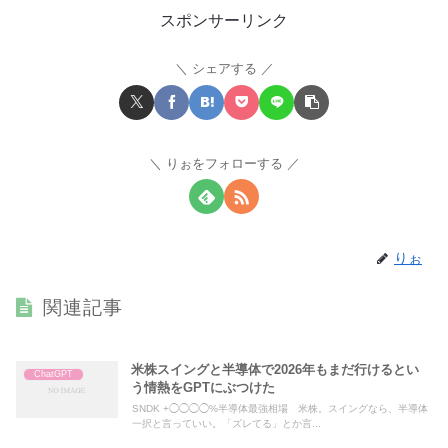
スポンサーリンク
シェアする
りぉをフォローする
りぉ
関連記事
米株スイングと半導体で2026年もまだ行けるとい
ChatGPT
う情熱をGPTにぶつけた
SNDK +◯◯◯◯%半導体最強相場 米株。スイングなら、半導体
一択と言っていい。「ズレてる」とか言...