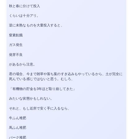
秋と春に分けて投入
くらいは十分アリ。
逆に未熟なものを大量投入すると、
窒素飢餓
ガス発生
発芽不良
があるから注意。
君の場合、今まで雑草や落ち葉のすき込みもやっているから、土が完全に
死んでいる感じではないと思う。むしろ、
「有機物の貯金を3年ほど取り崩してきた」
みたいな状態かもしれない。
それと、もし近所で安く手に入るなら、
牛ふん堆肥
馬ふん堆肥
バーク堆肥