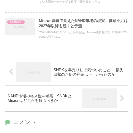
ない人間がせいぜい月1程度で農作業をした...
Micron決算で見えたNAND市場の現実、供給不足は
ChatGPT
2027年以降も続くと予測
2026/06/24の12:00〜からの会話。Micron決算直前(日本時間6/25
の5:00頃が決...
SNDKを早売りして気づいたこと──損失
回収のための利確は正しかったのか
NAND市場の将来性を考察｜SNDKと
Micronはどちらを持つべきか
コメント