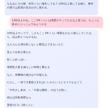
ちなみにその畑、何年くらい連作してる？ 10年以上耕してる畑と、数年
の畑では原因の見当が少し変わる。
10年以上やね。ここ3年くらいは堆肥ケチってたかなと思うわ。ちょっと
多めにぶっこんでみようかな
10年以上やってて、しかもここ3年くらい堆肥をかなり減らしていたな
ら、話は割とつながるね。
もちろん土壌分析しないと断定はできないけど、
昔より出来が落ちた
乾くと砂っぽい
堆肥投入量を減らした時期と重なる
なら、有機物の減少は十分疑える。
ただし、一発で大量投入すればいいかというとそうでもなくて、
「今年少し多め」＋「今後も継続」 のほうが効く。
例えば完熟堆肥なら、
普段の1.5～2倍くらい