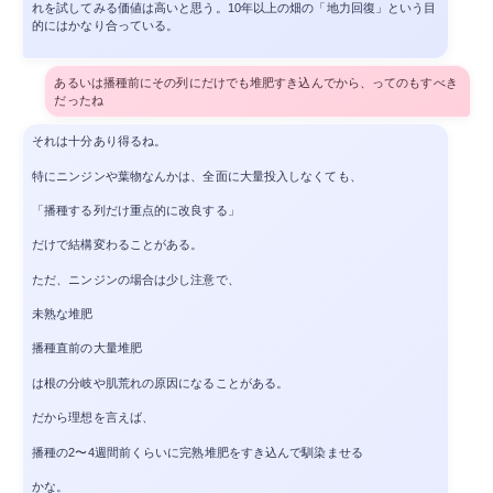
れを試してみる価値は高いと思う。10年以上の畑の「地力回復」という目
的にはかなり合っている。
あるいは播種前にその列にだけでも堆肥すき込んでから、ってのもすべき
だったね
それは十分あり得るね。
特にニンジンや葉物なんかは、全面に大量投入しなくても、
「播種する列だけ重点的に改良する」
だけで結構変わることがある。
ただ、ニンジンの場合は少し注意で、
未熟な堆肥
播種直前の大量堆肥
は根の分岐や肌荒れの原因になることがある。
だから理想を言えば、
播種の2〜4週間前くらいに完熟堆肥をすき込んで馴染ませる
かな。