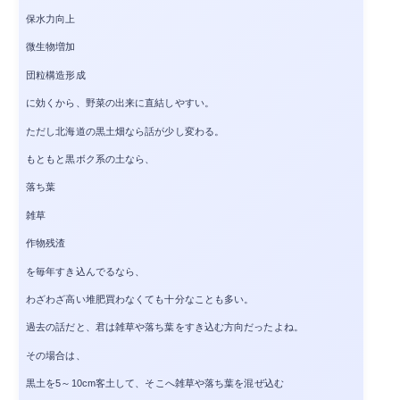
保水力向上
微生物増加
団粒構造形成
に効くから、野菜の出来に直結しやすい。
ただし北海道の黒土畑なら話が少し変わる。
もともと黒ボク系の土なら、
落ち葉
雑草
作物残渣
を毎年すき込んでるなら、
わざわざ高い堆肥買わなくても十分なことも多い。
過去の話だと、君は雑草や落ち葉をすき込む方向だったよね。
その場合は、
黒土を5～10cm客土して、そこへ雑草や落ち葉を混ぜ込む