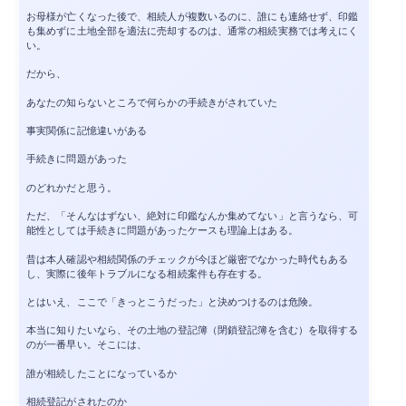
お母様が亡くなった後で、相続人が複数いるのに、誰にも連絡せず、印鑑
も集めずに土地全部を適法に売却するのは、通常の相続実務では考えにく
い。
だから、
あなたの知らないところで何らかの手続きがされていた
事実関係に記憶違いがある
手続きに問題があった
のどれかだと思う。
ただ、「そんなはずない、絶対に印鑑なんか集めてない」と言うなら、可
能性としては手続きに問題があったケースも理論上はある。
昔は本人確認や相続関係のチェックが今ほど厳密でなかった時代もある
し、実際に後年トラブルになる相続案件も存在する。
とはいえ、ここで「きっとこうだった」と決めつけるのは危険。
本当に知りたいなら、その土地の登記簿（閉鎖登記簿を含む）を取得する
のが一番早い。そこには、
誰が相続したことになっているか
相続登記がされたのか