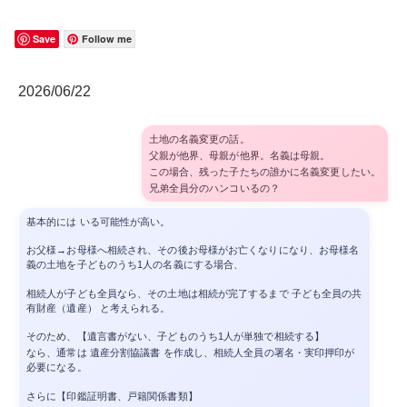
Save
Follow me
2026/06/22
土地の名義変更の話。
父親が他界、母親が他界。名義は母親。
この場合、残った子たちの誰かに名義変更したい。
兄弟全員分のハンコいるの？
基本的には いる可能性が高い。
お父様→お母様へ相続され、その後お母様がお亡くなりになり、お母様名
義の土地を子どものうち1人の名義にする場合、
相続人が子ども全員なら、その土地は相続が完了するまで 子ども全員の共
有財産（遺産） と考えられる。
そのため、【遺言書がない、子どものうち1人が単独で相続する】
なら、通常は 遺産分割協議書 を作成し、相続人全員の署名・実印押印が
必要になる。
さらに【印鑑証明書、戸籍関係書類】