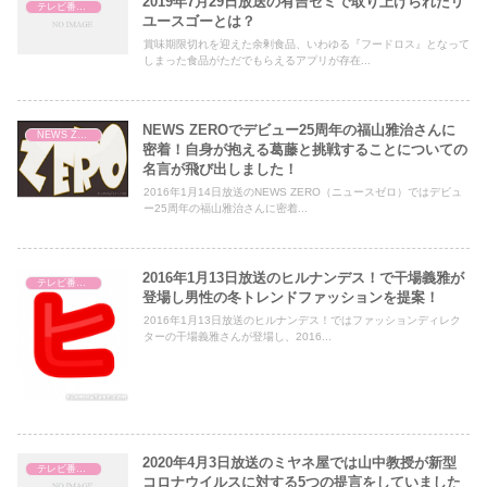
2019年7月29日放送の有吉ゼミで取り上げられたリ
テレビ番組レビュー
ユースゴーとは？
賞味期限切れを迎えた余剰食品、いわゆる『フードロス』となって
しまった食品がただでもらえるアプリが存在...
NEWS ZEROでデビュー25周年の福山雅治さんに
NEWS ZERO
密着！自身が抱える葛藤と挑戦することについての
名言が飛び出しました！
2016年1月14日放送のNEWS ZERO（ニュースゼロ）ではデビュ
ー25周年の福山雅治さんに密着...
2016年1月13日放送のヒルナンデス！で干場義雅が
テレビ番組レビュー
登場し男性の冬トレンドファッションを提案！
2016年1月13日放送のヒルナンデス！ではファッションディレク
ターの干場義雅さんが登場し、2016...
2020年4月3日放送のミヤネ屋では山中教授が新型
テレビ番組レビュー
コロナウイルスに対する5つの提言をしていました