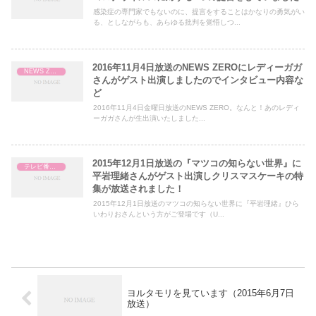
感染症の専門家でもないのに、提言をすることはかなりの勇気がい
る、としながらも、あらゆる批判を覚悟しつ...
2016年11月4日放送のNEWS ZEROにレディーガガ
NEWS ZERO
さんがゲスト出演しましたのでインタビュー内容な
ど
2016年11月4日金曜日放送のNEWS ZERO。なんと！あのレディ
ーガガさんが生出演いたしました...
2015年12月1日放送の『マツコの知らない世界』に
テレビ番組レビュー
平岩理緒さんがゲスト出演しクリスマスケーキの特
集が放送されました！
2015年12月1日放送のマツコの知らない世界に『平岩理緒』ひら
いわりおさんという方がご登場です（U...
ヨルタモリを見ています（2015年6月7日
放送）