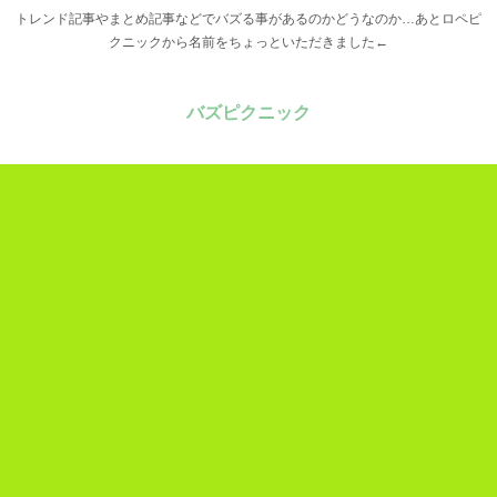
トレンド記事やまとめ記事などでバズる事があるのかどうなのか…あとロペピ
クニックから名前をちょっといただきました←
バズピクニック