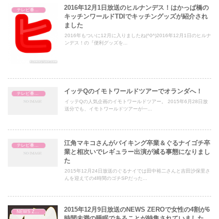
2016年12月1日放送のヒルナンデス！はかっぱ橋の
テレビ番組レビュー
キッチンワールドTDIでキッチングッズが紹介され
ました
2016年もついに12月に入りましたね(^0^)2016年12月1日のヒルナ
ンデス！の『便利グッズを...
イッテQのイモトワールドツアーでオランダへ！
テレビ番組レビュー
イッテQの人気企画のイモトワールドツアー。 2015年6月28日放
送分でも、イモトワールドツアーが一...
江角マキコさんがバイキング卒業＆ぐるナイゴチ卒
テレビ番組レビュー
業と相次いでレギュラー出演が減る事態になりまし
た
2015年12月24日放送のぐるナイでは田中裕二さんと吉田沙保里さ
んを迎えての4時間のゴチSPだった...
2015年12月9日放送のNEWS ZEROで女性の4割が6
NEWS ZERO
時間未満の睡眠であることが特集されていました