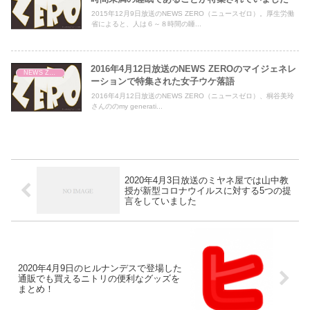
2015年12月9日放送のNEWS ZERO（ニュースゼロ）。厚生労働
省によると、人は６～８時間の睡...
2016年4月12日放送のNEWS ZEROのマイジェネレ
NEWS ZERO
ーションで特集された女子ウケ落語
2016年4月12日放送のNEWS ZERO（ニュースゼロ）、桐谷美玲
さんののmy generati...
2020年4月3日放送のミヤネ屋では山中教
授が新型コロナウイルスに対する5つの提
言をしていました
2020年4月9日のヒルナンデスで登場した
通販でも買えるニトリの便利なグッズを
まとめ！