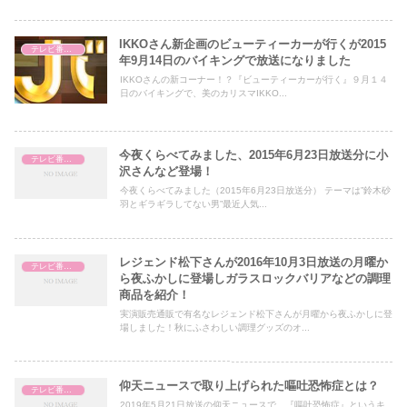
IKKOさん新企画のビューティーカーが行くが2015
テレビ番組レビュー
年9月14日のバイキングで放送になりました
IKKOさんの新コーナー！？『ビューティーカーが行く』９月１４
日のバイキングで、美のカリスマIKKO...
今夜くらべてみました、2015年6月23日放送分に小
テレビ番組レビュー
沢さんなど登場！
今夜くらべてみました（2015年6月23日放送分） テーマは”鈴木砂
羽とギラギラしてない男”最近人気...
レジェンド松下さんが2016年10月3日放送の月曜か
テレビ番組レビュー
ら夜ふかしに登場しガラスロックバリアなどの調理
商品を紹介！
実演販売通販で有名なレジェンド松下さんが月曜から夜ふかしに登
場しました！秋にふさわしい調理グッズのオ...
仰天ニュースで取り上げられた嘔吐恐怖症とは？
テレビ番組レビュー
2019年5月21日放送の仰天ニュースで、『嘔吐恐怖症』というキ