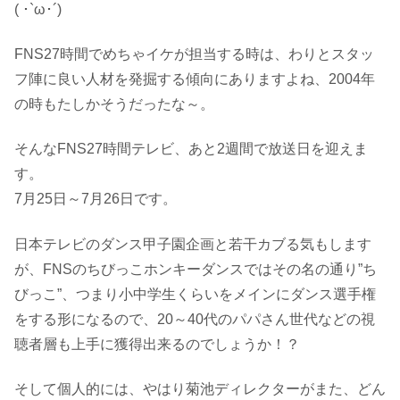
( ･`ω･´)
FNS27時間でめちゃイケが担当する時は、わりとスタッ
フ陣に良い人材を発掘する傾向にありますよね、2004年
の時もたしかそうだったな～。
そんなFNS27時間テレビ、あと2週間で放送日を迎えま
す。
7月25日～7月26日です。
日本テレビのダンス甲子園企画と若干カブる気もします
が、FNSのちびっこホンキーダンスではその名の通り”ち
びっこ”、つまり小中学生くらいをメインにダンス選手権
をする形になるので、20～40代のパパさん世代などの視
聴者層も上手に獲得出来るのでしょうか！？
そして個人的には、やはり菊池ディレクターがまた、どん