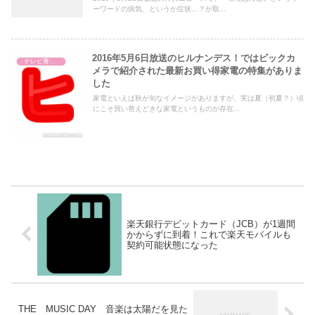
ーワードの病気、というか症状…？が取...
2016年5月6日放送のヒルナンデス！ではビックカ
テレビ番組レビュー
メラで紹介された最新お買い得家電の特集がありま
した
家電といえば秋が旬なイメージがありますが、実は夏（初夏？）頃
にこそ買い替えどきな家電というものが存在...
楽天銀行デビットカード（JCB）が1週間
かからずに到着！これで楽天モバイルも
契約可能状態になった
THE MUSIC DAY 音楽は太陽だを見た