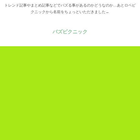
トレンド記事やまとめ記事などでバズる事があるのかどうなのか…あとロペピ
クニックから名前をちょっといただきました←
バズピクニック