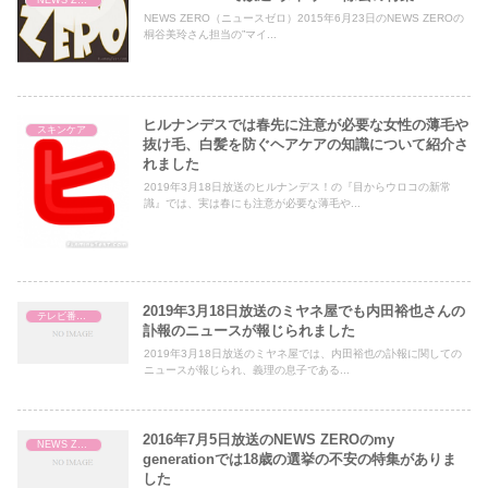
NEWS ZERO（ニュースゼロ）2015年6月23日のNEWS ZEROの
桐谷美玲さん担当の”マイ...
ヒルナンデスでは春先に注意が必要な女性の薄毛や
スキンケア
抜け毛、白髪を防ぐヘアケアの知識について紹介さ
れました
2019年3月18日放送のヒルナンデス！の『目からウロコの新常
識』では、実は春にも注意が必要な薄毛や...
2019年3月18日放送のミヤネ屋でも内田裕也さんの
テレビ番組レビュー
訃報のニュースが報じられました
2019年3月18日放送のミヤネ屋では、内田裕也の訃報に関しての
ニュースが報じられ、義理の息子である...
2016年7月5日放送のNEWS ZEROのmy
NEWS ZERO
generationでは18歳の選挙の不安の特集がありま
した