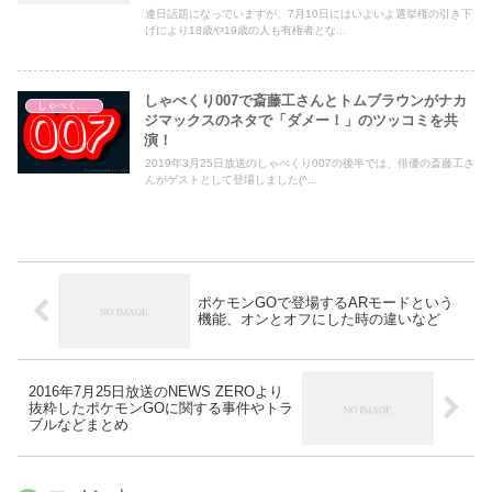
連日話題になっていますが、7月10日にはいよいよ選挙権の引き下
げにより18歳や19歳の人も有権者とな...
しゃべくり007で斎藤工さんとトムブラウンがナカ
しゃべくり007
ジマックスのネタで「ダメー！」のツッコミを共
演！
2019年3月25日放送のしゃべくり007の後半では、俳優の斎藤工さ
んがゲストとして登場しました(^...
ポケモンGOで登場するARモードという
機能、オンとオフにした時の違いなど
2016年7月25日放送のNEWS ZEROより
抜粋したポケモンGOに関する事件やトラ
ブルなどまとめ