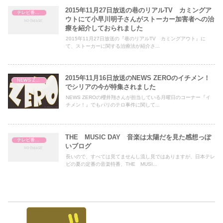
2015年11月27日放送の巷のリアルTV カミングア
テレビ番組レビュー
ウトにて小早川明子さんがストーカー加害者への治
療を紹介しておられました
2015年11月27日放送の『巷のリアルTV カミングアウト』に
て、ストーカーに関する治療法が紹介さ...
2015年11月16日放送のNEWS ZEROのイチメン！
NEWS ZERO
でシリアの今が特集されました
NEWS ZEROの櫻井翔さんが担当している月曜日のコーナー『イ
チメン！』でもパリのテロ事件に関して...
THE MUSIC DAY 音楽は太陽だを見た感想っぽ
テレビ番組レビュー
いブログ
長いので、すべては見てませんし流し見ではありますが、日本テレ
ビの夏の定番の音楽特番、THE MUSI...