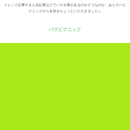
トレンド記事やまとめ記事などでバズる事があるのかどうなのか…あとロペピ
クニックから名前をちょっといただきました←
バズピクニック