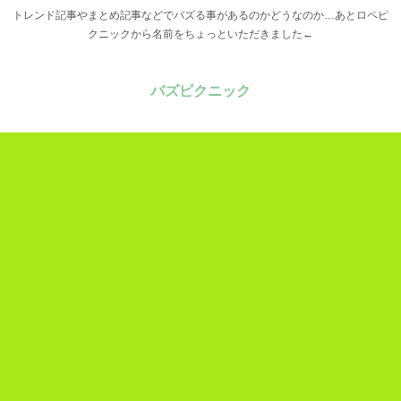
トレンド記事やまとめ記事などでバズる事があるのかどうなのか…あとロペピ
クニックから名前をちょっといただきました←
バズピクニック