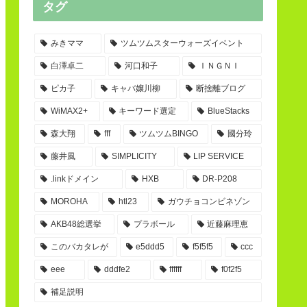
タグ
みきママ
ツムツムスターウォーズイベント
白澤卓二
河口和子
ＩＮＧＮＩ
ピカ子
キャバ嬢川柳
断捨離ブログ
WiMAX2+
キーワード選定
BlueStacks
森大翔
fff
ツムツムBINGO
國分玲
藤井風
SIMPLICITY
LIP SERVICE
.linkドメイン
HXB
DR-P208
MOROHA
htl23
ガウチョコンビネゾン
AKB48総選挙
プラボール
近藤麻理恵
このバカタレが
e5ddd5
f5f5f5
ccc
eee
dddfe2
ffffff
f0f2f5
補足説明