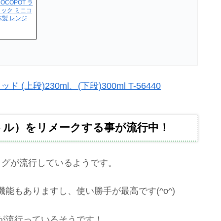
COPOT ラ
ラック ミニコ
本製 レンジ
上段)230ml、(下段)300ml T-56440
トル）をリメークする事が流行中！
ッグが流行しているようです。
能もありますし、使い勝手が最高です(^o^)
が流行っているそうです！