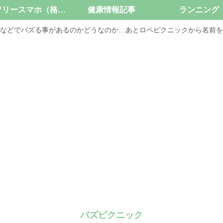
SIMフリースマホ（格安スマホ）
健康情報記事
ランニング
などでバズる事があるのかどうなのか…あとロペピクニックから名前を
バズピクニック