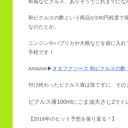
和風なピクルス、ありそうでこれまでになかっ
和ピクルスの酢という商品が240円程度で
なのだとか。
ニンジンやパプリカや大根などを袋に入れ
手軽です！
Amazon▶
オタフクソース 和ピクルスの酢 ジ
付け終わったピクルス液は捨てずに、その
ピクルス液100ml
ごま油大さじ2
に
でド
【2016年のヒット予想を振り返る！】