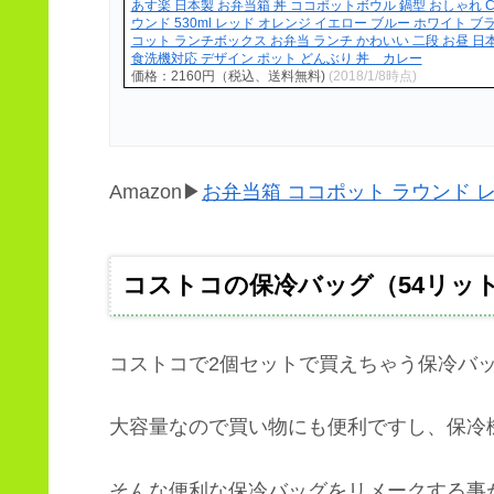
あす楽 日本製 お弁当箱 丼 ココポットボウル 鍋型 おしゃれ CO
ウンド 530ml レッド オレンジ イエロー ブルー ホワイト ブ
コット ランチボックス お弁当 ランチ かわいい 二段 お昼 日
食洗機対応 デザイン ポット どんぶり 丼 カレー
価格：2160円（税込、送料無料)
(2018/1/8時点)
Amazon▶
お弁当箱 ココポット ラウンド レッド (
コストコの保冷バッグ（54リッ
コストコで2個セットで買えちゃう保冷バ
大容量なので買い物にも便利ですし、保冷機
そんな便利な保冷バッグをリメークする事