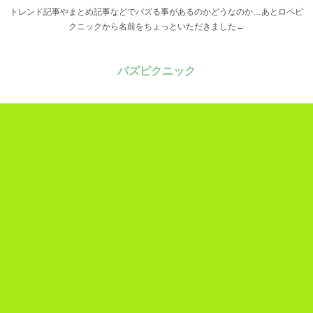
トレンド記事やまとめ記事などでバズる事があるのかどうなのか…あとロペピ
クニックから名前をちょっといただきました←
バズピクニック