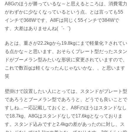
A8Gのほうが勝っているな～と思えるところは、消費電力
がわずかに少なくなっているという点、とは言っても55
インチで368Wです、A8Fは同じく55インチで384Wで
す、大差はありませんね(゜-゜)
あとは、重さが22.2kgから19.8kgにまで軽量化？されてい
る点かな～と思います、おそらくプレート型だったスタン
ドがブーメラン型みたいな形状に変更されていますので、
これで数百gは軽くなったんじゃないかな、、と思います
笑
壁掛けで設置したい人にとっては、スタンドがプレート型
であろうとブーメラン型であろうと、どうでも良いことで
すしね…一応記載しておくと、A8Fのほうはスタンドなし
で18.7kg、A8Gはスタンドなしで17.6kgとなっておりま
す。スタンド込みですと2.4kgの差があったのに対し、ス