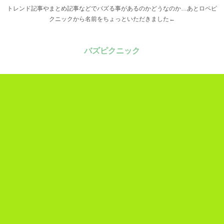
トレンド記事やまとめ記事などでバズる事があるのかどうなのか…あとロペピ
クニックから名前をちょっといただきました←
バズピクニック