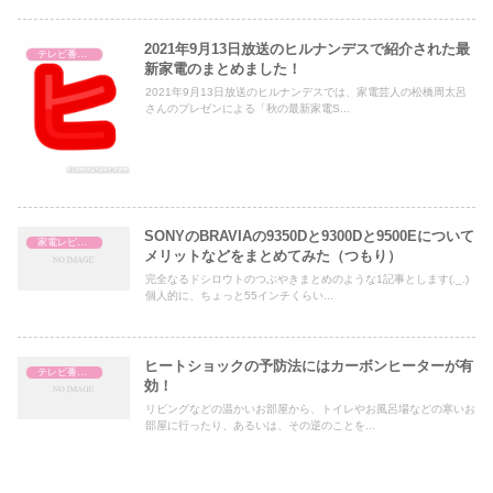
2021年9月13日放送のヒルナンデスで紹介された最
テレビ番組レビュー
新家電のまとめました！
2021年9月13日放送のヒルナンデスでは、家電芸人の松橋周太呂
さんのプレゼンによる「秋の最新家電S...
SONYのBRAVIAの9350Dと9300Dと9500Eについて
家電レビュー
メリットなどをまとめてみた（つもり）
完全なるドシロウトのつぶやきまとめのような1記事とします(._.)
個人的に、ちょっと55インチくらい...
ヒートショックの予防法にはカーボンヒーターが有
テレビ番組レビュー
効！
リビングなどの温かいお部屋から、トイレやお風呂場などの寒いお
部屋に行ったり、あるいは、その逆のことを...