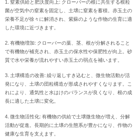
1. 窒素供給と肥沃度向上: クローバーの根に共生する根粒
菌が空気中の窒素を固定し、土壌に窒素を蓄積。赤玉土の
栄養不足が徐々に解消され、紫蘇のような作物の生育に適
した環境に近づきます。
2. 有機物増加: クローバーの葉、茎、根が分解されること
で有機物が補充され、赤玉土の保水性や保肥性が向上。砂
質で水や栄養が流れやすい赤玉土の弱点を補います。
3. 土壌構造の改善: 繰り返しすき込むと、微生物活動が活
発になり、土壌の団粒構造が形成されやすくなります。こ
れにより、通気性と水はけのバランスが良くなり、根の成
長に適した土壌に変化。
4. 微生物活性化: 有機物の供給で土壌微生物が増え、分解
活動が促進。長期的に土壌の生態系が豊かになり、作物の
健康な生育を支えます。