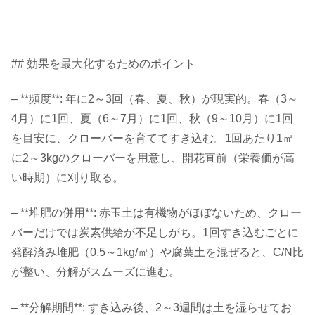
## 効果を最大化するためのポイント
– **頻度**: 年に2～3回（春、夏、秋）が現実的。春（3～
4月）に1回、夏（6～7月）に1回、秋（9～10月）に1回
を目安に、クローバーを育ててすき込む。1回あたり1㎡
に2～3kgのクローバーを用意し、開花直前（栄養価が高
い時期）に刈り取る。
– **堆肥の併用**: 赤玉土は有機物がほぼないため、クロー
バーだけでは炭素供給が不足しがち。1回すき込むごとに
発酵済み堆肥（0.5～1kg/㎡）や腐葉土を混ぜると、C/N比
が整い、分解がスムーズに進む。
– **分解期間**: すき込み後、2～3週間は土を湿らせてお