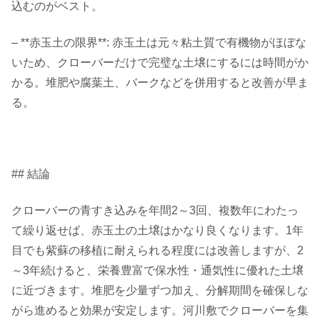
込むのがベスト。
– **赤玉土の限界**: 赤玉土は元々粘土質で有機物がほぼな
いため、クローバーだけで完璧な土壌にするには時間がか
かる。堆肥や腐葉土、バークなどを併用すると改善が早ま
る。
## 結論
クローバーの青すき込みを年間2～3回、複数年にわたっ
て繰り返せば、赤玉土の土壌はかなり良くなります。1年
目でも紫蘇の移植に耐えられる程度には改善しますが、2
～3年続けると、栄養豊富で保水性・通気性に優れた土壌
に近づきます。堆肥を少量ずつ加え、分解期間を確保しな
がら進めると効果が安定します。河川敷でクローバーを集