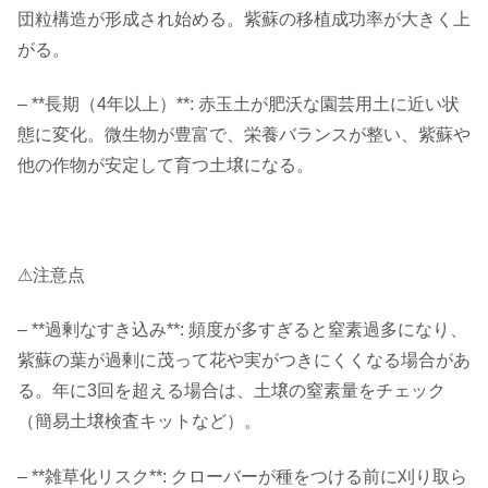
団粒構造が形成され始める。紫蘇の移植成功率が大きく上
がる。
– **長期（4年以上）**: 赤玉土が肥沃な園芸用土に近い状
態に変化。微生物が豊富で、栄養バランスが整い、紫蘇や
他の作物が安定して育つ土壌になる。
⚠注意点
– **過剰なすき込み**: 頻度が多すぎると窒素過多になり、
紫蘇の葉が過剰に茂って花や実がつきにくくなる場合があ
る。年に3回を超える場合は、土壌の窒素量をチェック
（簡易土壌検査キットなど）。
– **雑草化リスク**: クローバーが種をつける前に刈り取ら