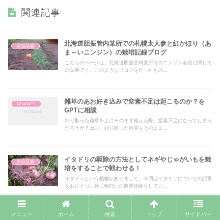
関連記事
北海道胆振管内某所での札幌太人参と紅かほり（あ
家庭菜園
ま～いニンジン）の栽培記録ブログ
こちらのページは、北海道胆振管内某所でのニンジン栽培に関して
の記事です。このようなブログを作ったもの...
雑草のあお好き込みで窒素不足は起こるのか？を
ChatGPT
GPTに相談
刈り取った雑草を土にそのまま植えた際、窒素不足になってしまう
だろうか？はい、刈り取った雑草をそのまま...
イタドリの駆除の方法としてネギやじゃがいもを栽
家庭菜園
培をすることで戦わせる！
イタドリという植物がありまして、今回はイタドリについての記事
をおひとつ。死に物狂いの農業体験をしてい...
メニュー
ホーム
検索
トップ
サイドバー
北海道でダリアを栽培！種まきの方法から発芽、開
ガーデニング