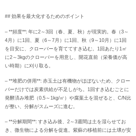
## 効果を最大化するためのポイント
– **頻度**: 年に2～3回（春、夏、秋）が現実的。春（3～
4月）に1回、夏（6～7月）に1回、秋（9～10月）に1回
を目安に、クローバーを育ててすき込む。1回あたり1㎡
に2～3kgのクローバーを用意し、開花直前（栄養価が高
い時期）に刈り取る。
– **堆肥の併用**: 赤玉土は有機物がほぼないため、クロー
バーだけでは炭素供給が不足しがち。1回すき込むごとに
発酵済み堆肥（0.5～1kg/㎡）や腐葉土を混ぜると、C/N比
が整い、分解がスムーズに進む。
– **分解期間**: すき込み後、2～3週間は土を湿らせてお
き、微生物による分解を促進。紫蘇の移植前には土壌が安