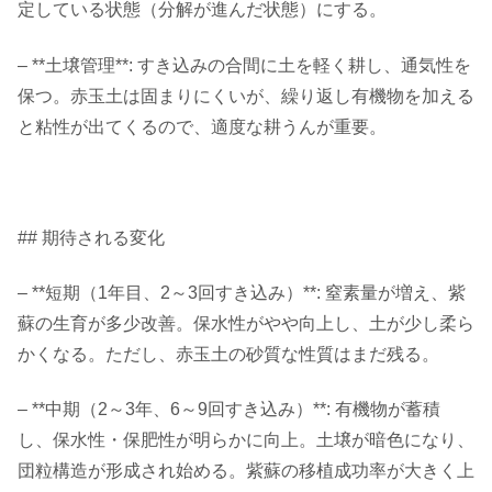
定している状態（分解が進んだ状態）にする。
– **土壌管理**: すき込みの合間に土を軽く耕し、通気性を
保つ。赤玉土は固まりにくいが、繰り返し有機物を加える
と粘性が出てくるので、適度な耕うんが重要。
## 期待される変化
– **短期（1年目、2～3回すき込み）**: 窒素量が増え、紫
蘇の生育が多少改善。保水性がやや向上し、土が少し柔ら
かくなる。ただし、赤玉土の砂質な性質はまだ残る。
– **中期（2～3年、6～9回すき込み）**: 有機物が蓄積
し、保水性・保肥性が明らかに向上。土壌が暗色になり、
団粒構造が形成され始める。紫蘇の移植成功率が大きく上