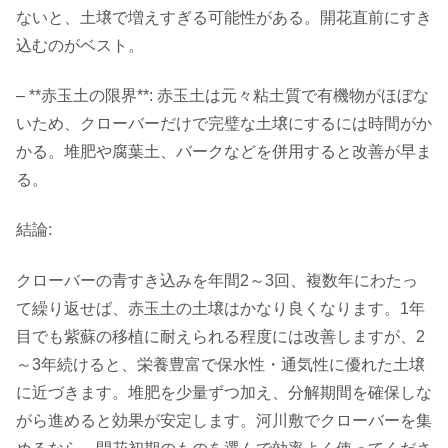
ないと、土壌で増えすぎる可能性がある。開花直前にすき
込むのがベスト。
– **赤玉土の限界**: 赤玉土は元々粘土質で有機物がほぼな
いため、クローバーだけで完璧な土壌にするには時間がか
かる。堆肥や腐葉土、バークなどを併用すると改善が早ま
る。
結論:
クローバーの青すき込みを年間2～3回、複数年にわたっ
て繰り返せば、赤玉土の土壌はかなり良くなります。1年
目でも紫蘇の移植に耐えられる程度には改善しますが、2
～3年続けると、栄養豊富で保水性・通気性に優れた土壌
に近づきます。堆肥を少量ずつ加え、分解期間を確保しな
がら進めると効果が安定します。河川敷でクローバーを集