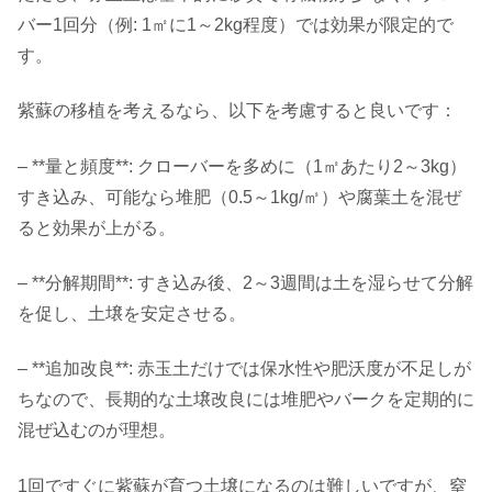
バー1回分（例: 1㎡に1～2kg程度）では効果が限定的で
す。
紫蘇の移植を考えるなら、以下を考慮すると良いです：
– **量と頻度**: クローバーを多めに（1㎡あたり2～3kg）
すき込み、可能なら堆肥（0.5～1kg/㎡）や腐葉土を混ぜ
ると効果が上がる。
– **分解期間**: すき込み後、2～3週間は土を湿らせて分解
を促し、土壌を安定させる。
– **追加改良**: 赤玉土だけでは保水性や肥沃度が不足しが
ちなので、長期的な土壌改良には堆肥やバークを定期的に
混ぜ込むのが理想。
1回ですぐに紫蘇が育つ土壌になるのは難しいですが、窒