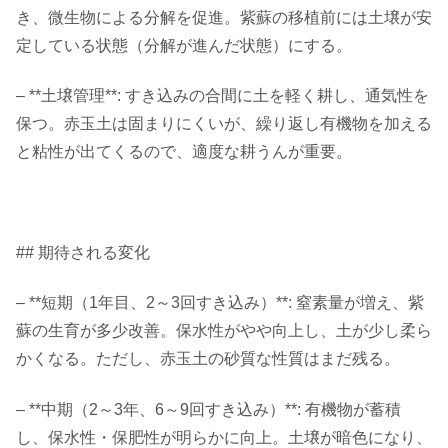
き、微生物による分解を促進。紫蘇の移植前には土壌が安
定している状態（分解が進んだ状態）にする。
– **土壌管理**: すき込みの合間に土を軽く耕し、通気性を
保つ。赤玉土は固まりにくいが、繰り返し有機物を加える
と粘性が出てくるので、適度な耕うんが重要。
## 期待される変化
– **短期（1年目、2～3回すき込み）**: 窒素量が増え、紫
蘇の生育が多少改善。保水性がやや向上し、土が少し柔ら
かくなる。ただし、赤玉土の砂質な性質はまだ残る。
– **中期（2～3年、6～9回すき込み）**: 有機物が蓄積
し、保水性・保肥性が明らかに向上。土壌が暗色になり、