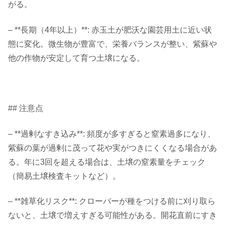
がる。
– **長期（4年以上）**: 赤玉土が肥沃な園芸用土に近い状
態に変化。微生物が豊富で、栄養バランスが整い、紫蘇や
他の作物が安定して育つ土壌になる。
## 注意点
– **過剰なすき込み**: 頻度が多すぎると窒素過多になり、
紫蘇の葉が過剰に茂って花や実がつきにくくなる場合があ
る。年に3回を超える場合は、土壌の窒素量をチェック
（簡易土壌検査キットなど）。
– **雑草化リスク**: クローバーが種をつける前に刈り取ら
ないと、土壌で増えすぎる可能性がある。開花直前にすき