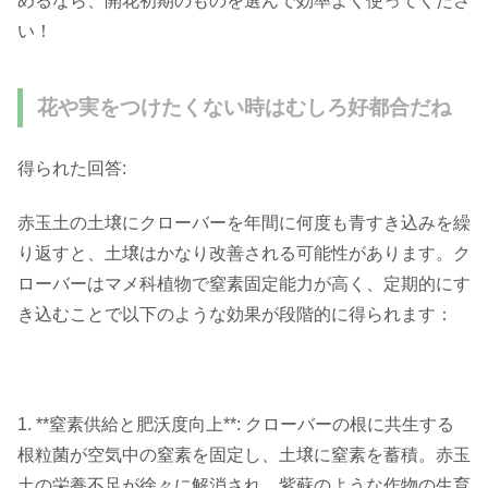
めるなら、開花初期のものを選んで効率よく使ってくださ
い！
花や実をつけたくない時はむしろ好都合だね
得られた回答:
赤玉土の土壌にクローバーを年間に何度も青すき込みを繰
り返すと、土壌はかなり改善される可能性があります。ク
ローバーはマメ科植物で窒素固定能力が高く、定期的にす
き込むことで以下のような効果が段階的に得られます：
1. **窒素供給と肥沃度向上**: クローバーの根に共生する
根粒菌が空気中の窒素を固定し、土壌に窒素を蓄積。赤玉
土の栄養不足が徐々に解消され、紫蘇のような作物の生育