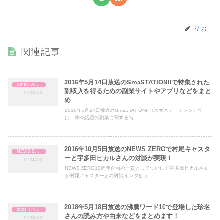
りぉ
関連記事
2016年5月14日放送のSmaSTATION!!で特集された
SmaSTATION!!
副収入を得るための副業サイトやアプリなどをまと
め
2016年5月14日放送のSmaSTATION!!（スマステーション）で
は、昨今話題の副業に関する特...
2016年10月5日放送のNEWS ZEROで村尾キャスタ
NEWS ZERO
ーと宇多田ヒカルさんの対談が実現！
NEWS ZERO10周年企画の一貫としてついに！宇多田ヒカルさん
が村尾キャスターとの対談インタビュ...
2018年5月18日放送の沸騰ワード10で登場した珍名
buzz（バズ）
さんの読み方や由来などをまとめます！