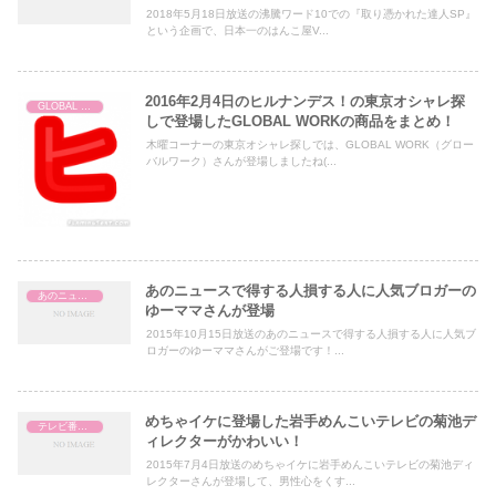
2018年5月18日放送の沸騰ワード10での『取り憑かれた達人SP』
という企画で、日本一のはんこ屋V...
2016年2月4日のヒルナンデス！の東京オシャレ探
GLOBAL WORK
しで登場したGLOBAL WORKの商品をまとめ！
木曜コーナーの東京オシャレ探しでは、GLOBAL WORK（グロー
バルワーク）さんが登場しましたね(...
あのニュースで得する人損する人に人気ブロガーの
あのニュースで得する人損する人
ゆーママさんが登場
2015年10月15日放送のあのニュースで得する人損する人に人気ブ
ロガーのゆーママさんがご登場です！...
めちゃイケに登場した岩手めんこいテレビの菊池デ
テレビ番組レビュー
ィレクターがかわいい！
2015年7月4日放送のめちゃイケに岩手めんこいテレビの菊池ディ
レクターさんが登場して、男性心をくす...