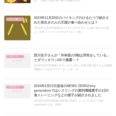
は、"主婦に人気の習い事"が特集されま...
2015年11月20日のバイキングのひるたつで紹介さ
テレビ番組レビュー
れた長生きの人の天国の食べ合わせとは？
2015年11月20日放送のバイキングのひるたつに食べ合わせの達
人、日本ファンクショナルダイエット協...
西川史子さんが「外科医の9割は浮気をしている」
ダウンタウンDX
とダウンタウンDXで暴露！？
2016年6月2日放送のダウンタウンDX。女医の西川史子さんが医療
現場ならではのウワサ？というか、ガ...
2016年2月23日放送のNEWS ZEROのmy
NEWS ZERO
generationではレスリングの渡利璃穏選手の1日5
食トレーニングなどの様子が紹介されました
2016年2月23日放送のNEWS ZERO（ニュースゼロ）のmy
generationでは、現在2...