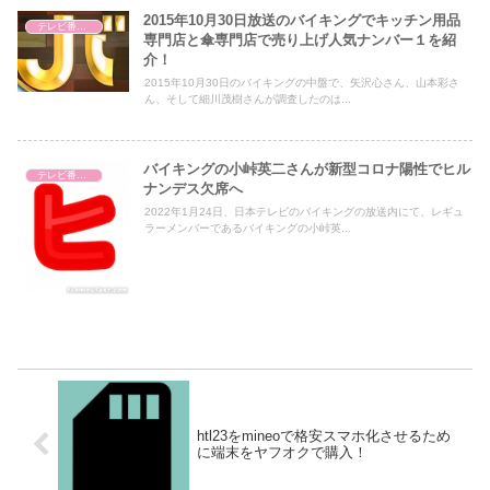
2015年10月30日放送のバイキングでキッチン用品
テレビ番組レビュー
専門店と傘専門店で売り上げ人気ナンバー１を紹
介！
2015年10月30日のバイキングの中盤で、矢沢心さん、山本彩さ
ん、そして細川茂樹さんが調査したのは...
バイキングの小峠英二さんが新型コロナ陽性でヒル
テレビ番組レビュー
ナンデス欠席へ
2022年1月24日、日本テレビのバイキングの放送内にて、レギュ
ラーメンバーであるバイキングの小峠英...
htl23をmineoで格安スマホ化させるため
に端末をヤフオクで購入！