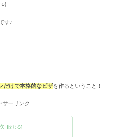
o)
です♪
）
ンだけで本格的なピザ
を作るということ！
ンサーリンク
次