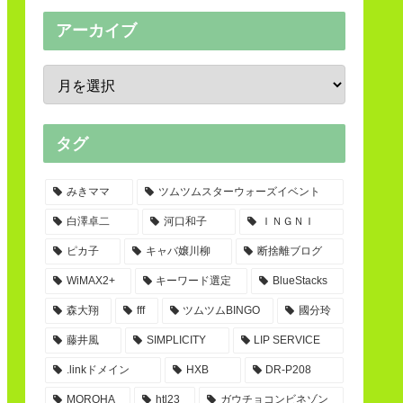
アーカイブ
タグ
みきママ
ツムツムスターウォーズイベント
白澤卓二
河口和子
ＩＮＧＮＩ
ピカ子
キャバ嬢川柳
断捨離ブログ
WiMAX2+
キーワード選定
BlueStacks
森大翔
fff
ツムツムBINGO
國分玲
藤井風
SIMPLICITY
LIP SERVICE
.linkドメイン
HXB
DR-P208
MOROHA
htl23
ガウチョコンビネゾン