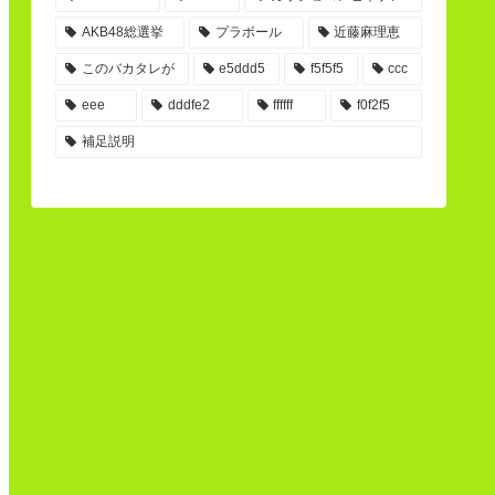
AKB48総選挙
プラボール
近藤麻理恵
このバカタレが
e5ddd5
f5f5f5
ccc
eee
dddfe2
ffffff
f0f2f5
補足説明