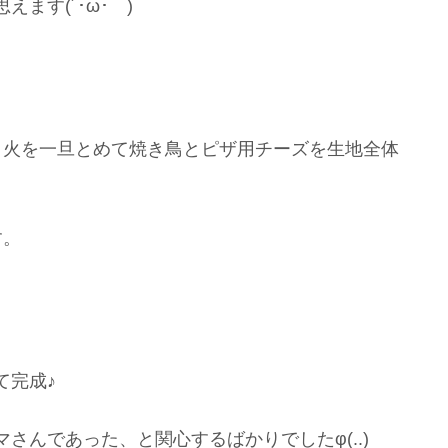
ます(´･ω･｀)
、火を一旦とめて焼き鳥とピザ用チーズを生地全体
す。
て完成♪
さんであった、と関心するばかりでしたφ(..)