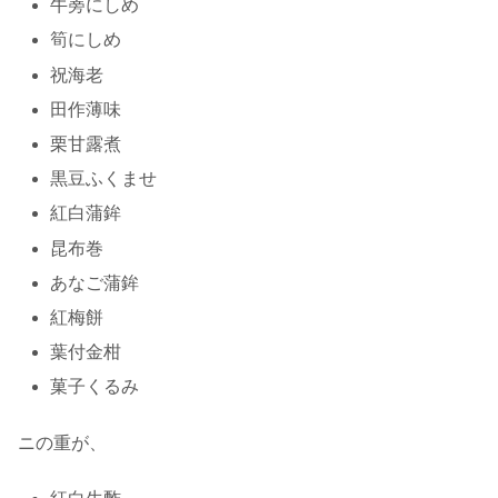
牛蒡にしめ
筍にしめ
祝海老
田作薄味
栗甘露煮
黒豆ふくませ
紅白蒲鉾
昆布巻
あなご蒲鉾
紅梅餅
葉付金柑
菓子くるみ
ニの重が、