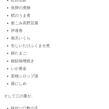
紅白生酢
魚卵の煮物
鱈のうま煮
射こみ高野豆腐
伊達巻
南天いくら
生しいたけふくませ煮
錦たまご
銀鮭味噌焼き
いか黄金
若桃シロップ漬
蕗にしめ
そして三の重が、
味付一口数の子