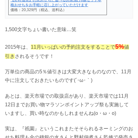
格おせちをお手軽に召し上がっていただけます
価格：20,329円（税込、送料込）
1,500文字ちょい書いた意味…笑
5%
2015年は、
11月いっぱいの予約注文をすることで
値
引き
されるそうです！
万単位の商品の5％値引きは大変大きなものなので、11月
中に注文しておきたいものです(´･ω･｀)
あとは、楽天市場での取扱店があり、楽天市場では11月
12日までお買い物マラソンポイントアップ祭も実施して
いますし、買い時なのかもしれませんね(o・ω・o)
実は、『祇園』というこれまたそそられるネーミングのお
せち料理も金の穂銀の水さんと野村佃煮さん監修で発売さ