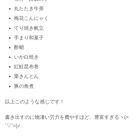
丸たたき牛蒡
梅花こんにゃく
てり焼き帆立
手まり和菓子
酢蛸
いか白焼き
紅鮭昆布巻
栗きんとん
豚の角煮
以上このような感じです！
書き出すのに物凄い労力を費やすほど、豊富すぎるヽ(=
´▽`=)ﾉ