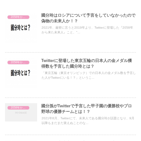
國分玲はロシアについて予言をしていなかったので
2058年から来た未来人（國分玲）
偽物の未来人か！？
2021年、厳密に言うと2019年より、Twitterに登場した『2058年
から来た未来人』こと、"...
Twitterに登場した東京五輪の日本人の金メダル獲
2058年から来た未来人（國分玲）
得数を予言した國分玲とは？
「東京五輪（東京オリンピック）での日本人の金メダル数を予言し
た人がTwitterにいる！？」というこ...
國分孫がTwitterで予言した甲子園の優勝校やプロ
2058年から来た未来人（國分玲）
野球の優勝チームとは！？
2021年8月、Twitterにて、未来人である國分玲が話題となり、9月
以降もまだまだ衰えぬことのな...