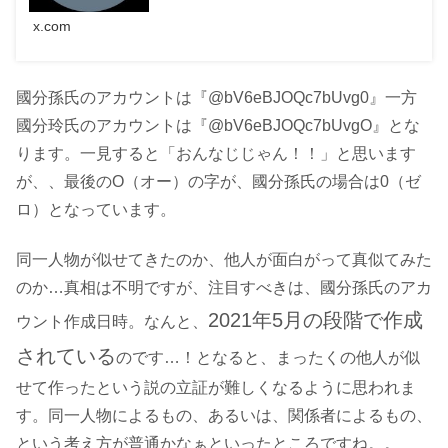
x.com
國分孫氏のアカウントは『@bV6eBJOQc7bUvg0』
一方
國分玲氏のアカウントは
『@bV6eBJOQc7bUvgO』とな
ります。一見すると「おんなじじゃん！！」と思います
が、、最後のO（オー）の字が、國分孫氏の場合は0（ゼ
ロ）となっています。
同一人物が似せてきたのか、他人が面白がって真似てみた
のか…真相は不明ですが、注目すべきは、國分孫氏のアカ
2021年5月の段階で作成
ウント作成日時。なんと、
されている
のです…！となると、まったくの他人が似
せて作ったという説の立証が難しくなるように思われま
す。同一人物によるもの、あるいは、関係者によるもの、
という考え方が普通かなぁといったところですね。。