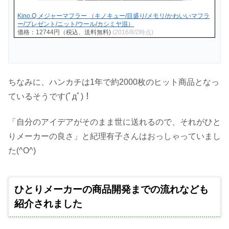
Kino.Q メジャーマフラー （キノキュー/目盛り/メモリ/かわいいマフラ
ー/プレゼント/ニット/ウール/カシミヤ混）
価格：12744円（税込、送料無料)
(2016/8/2時点)
ちなみに、ハンカチは1年で約2000枚のヒット商品となっ
ているそうです(ﾟдﾟ)！
「自分のアイデアがそのまま世に送れるので、それがひと
りメーカーの良さ」と紀理有子さんはおっしゃっていまし
た(^O^)
ひとりメーカーの商品開発までの流れなども
紹介されました