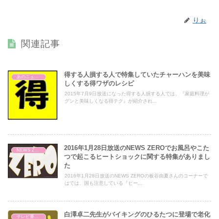
りぉ
関連記事
得する人損する人で特集していたチャーハンを美味
あのニュースで得する人損する人
しくする得ワザのレシピ
2015年7月9日放送になった得する人損する人では、『家庭料理が
グンと美味しくなる得テク』が紹介され...
2016年1月28日放送のNEWS ZEROでお風呂やこた
NEWS ZERO
つで起こるヒートショックに関する特集がありまし
た
2016年1月28日放送のNEWS ZEROの板谷由夏さんのコーナーで
はでは、国も注意している『ヒー...
白澤卓二先生がバイキングのひるたつに登場で老化
テレビ番組レビュー