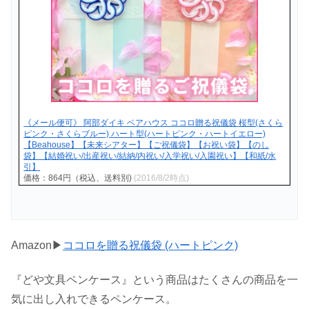
《メール便可》 阿部ダイキ ベアハウス ココロ贈る祝儀袋 桜型(さくら
ピンク・さくらブルー) ハート型(ハートピンク・ハートイエロー)
【Beahouse】【未来シアター】【ご祝儀袋】【お祝い袋】【のし
袋】【結婚祝い/出産祝い/結納/内祝い/入学祝い/入園祝い】【和紙/水
引】
価格：864円（税込、送料別)
(2016/8/2時点)
Amazon▶
ココロを贈る祝儀袋 (ハートピンク)
『どや文具ペンケース』という商品はたくさんの商品を一
気に出し入れできるペンケース。