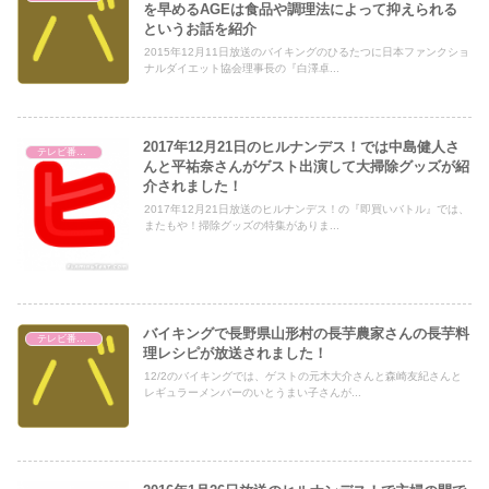
を早めるAGEは食品や調理法によって抑えられる
というお話を紹介
2015年12月11日放送のバイキングのひるたつに日本ファンクショ
ナルダイエット協会理事長の『白澤卓...
2017年12月21日のヒルナンデス！では中島健人さ
テレビ番組レビュー
んと平祐奈さんがゲスト出演して大掃除グッズが紹
介されました！
2017年12月21日放送のヒルナンデス！の『即買いバトル』では、
またもや！掃除グッズの特集がありま...
バイキングで長野県山形村の長芋農家さんの長芋料
テレビ番組レビュー
理レシピが放送されました！
12/2のバイキングでは、ゲストの元木大介さんと森崎友紀さんと
レギュラーメンバーのいとうまい子さんが...