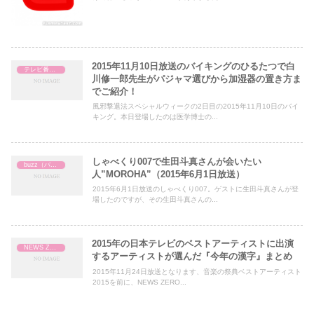
2015年11月10日放送のバイキングのひるたつで白
テレビ番組レビュー
川修一郎先生がパジャマ選びから加湿器の置き方ま
でご紹介！
風邪撃退法スペシャルウィークの2日目の2015年11月10日のバイ
キング。本日登場したのは医学博士の...
しゃべくり007で生田斗真さんが会いたい
buzz（バズ）
人”MOROHA”（2015年6月1日放送）
2015年6月1日放送のしゃべくり007。ゲストに生田斗真さんが登
場したのですが、その生田斗真さんの...
2015年の日本テレビのベストアーティストに出演
NEWS ZERO
するアーティストが選んだ『今年の漢字』まとめ
2015年11月24日放送となります、音楽の祭典ベストアーティスト
2015を前に、NEWS ZERO...