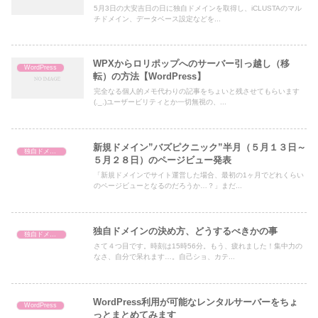
5月3日の大安吉日の日に独自ドメインを取得し、iCLUSTAのマル
チドメイン、データベース設定などを...
WPXからロリポップへのサーバー引っ越し（移
WordPress
転）の方法【WordPress】
完全なる個人的メモ代わりの記事をちょいと残させてもらいます
(._.)ユーザービリティとか一切無視の、...
新規ドメイン”バズピクニック”半月（５月１３日～
独自ドメイン
５月２８日）のページビュー発表
「新規ドメインでサイト運営した場合、最初の1ヶ月でどれくらい
のページビューとなるのだろうか…？」まだ...
独自ドメインの決め方、どうするべきかの事
独自ドメイン
さて４つ目です。時刻は15時56分。もう、疲れました！集中力の
なさ、自分で呆れます…。自己ショ、カテ...
WordPress利用が可能なレンタルサーバーをちょ
WordPress
っとまとめてみます