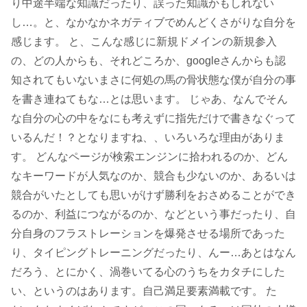
り中途半端な知識だったり、誤った知識かもしれない
し…。と、なかなかネガティブでめんどくさがりな自分を
感じます。 と、こんな感じに新規ドメインの新規参入
の、どの人からも、それどころか、googleさんからも認
知されてもいないまさに何処の馬の骨状態な僕が自分の事
を書き連ねてもな…とは思います。 じゃあ、なんでそん
な自分の心の中をなにも考えずに指先だけで書きなぐって
いるんだ！？となりますね、、いろいろな理由がありま
す。 どんなページが検索エンジンに拾われるのか、どん
なキーワードが人気なのか、競合も少ないのか、あるいは
競合がいたとしても思いがけず勝利をおさめることができ
るのか、利益につながるのか、などという事だったり、自
分自身のフラストレーションを爆発させる場所であった
り、タイピングトレーニングだったり、んー…あとはなん
だろう、とにかく、渦巻いてる心のうちをカタチにした
い、というのはあります。自己満足要素満載です。 た