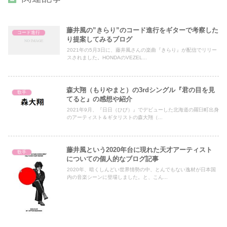
藤井風の”きらり”のコード進行をギターで考察した
コード進行
り提案してみるブログ
2021年の5月3日に、藤井風さんの楽曲『きらり』が配信でリリー
スされました。HONDAのVEZEL...
森大翔（もりやまと）の3rdシングル『君の目を見
歌手
てると』の感想や紹介
2021年9月、『日日（ひび）』でデビューした北海道の羅臼町出身
のアーティスト＆ギタリストの森大翔（...
藤井風という2020年台に現れた天才アーティスト
歌手
についての個人的なブログ記事
2020年、暗くしんどい世界情勢の中、とんでもない逸材が日本国
内の音楽シーンに登場しました。と、こん...