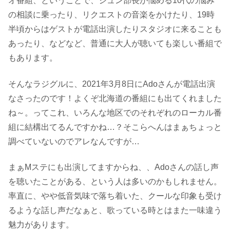
オ番組、ということで、ジュン部長が悩める10代の悩み
の相談に乗ったり、リクエストの音楽をかけたり、19時
半頃からはゲストが電話出演したりスタジオに来ることも
あったり、などなど、普通に大人が聴いても楽しい番組で
もあります。
そんなラジグルに、2021年3月8日にAdoさんが電話出演
なさったのです！よくぞ北海道の番組にも出てくれました
ね～。ってこれ、いろんな地区でのそれぞれのローカル番
組に結構出てるんですかね…？そこらへんはまぁちょっと
調べていないのでアレなんですが…
まぁMステにも出演してますからね、、Adoさんの話し声
を聴いたことがある、という人は多いのかもしれません。
率直に、やや低音気味で落ち着いた、クールな印象も受け
るような話し声だなぁと、歌っている時とはまた一味違う
魅力があります。