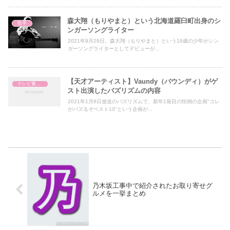
森大翔（もりやまと）という北海道羅臼町出身のシ
歌手
ンガーソングライター
2021年9月29日。森大翔（もりやまと）という18歳の少年がシン
ガーソングライターとしてデビューが...
【天才アーティスト】Vaundy（バウンディ）がゲ
テレビ番組レビュー
スト出演したバズリズムの内容
2021年1月8日放送のバズリズムで、新年1発目の恒例の企画"コレ
がバズるぞベスト10"という企画が...
乃木坂工事中で紹介されたお取り寄せグ
ルメを一挙まとめ